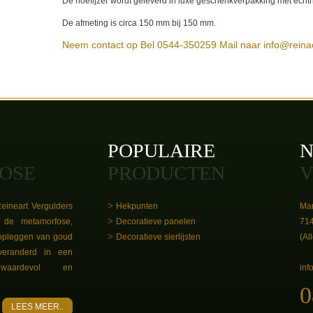
De hoefijzer wordt geleverd in luxe geschenkverpakking met echthe
De afmeting is circa 150 mm bij 150 mm.
Neem contact op
Bel 0544-350259
Mail naar info@reina
POPULAIRE
N
OSE
PRODUCTEN
V
eineart Vergulders
Hekpunten
Mar
de metamorfose,
Decoratieve panelen
71
opleggen van goud
Decoratieve sierlijsten
(Al
veranderd in een
, waardevol en
inf
0
LEES MEER..