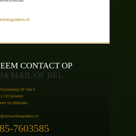
idscertificaat.
ertvergulders.nl
EEM CONTACT OP
IA MAIL OF BEL
hulzenweg 29 / hal 4
41 CR Groenlo
leen op afspraak)
o@reinaertvergulders.nl
85-7603585