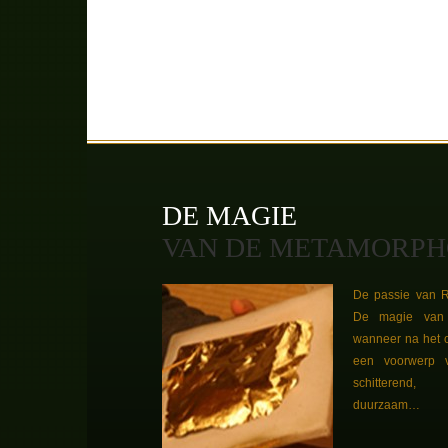
DE MAGIE
VAN DE METAMORPH
De passie van R
De magie van 
wanneer na het 
een voorwerp 
schitterend
duurzaam…