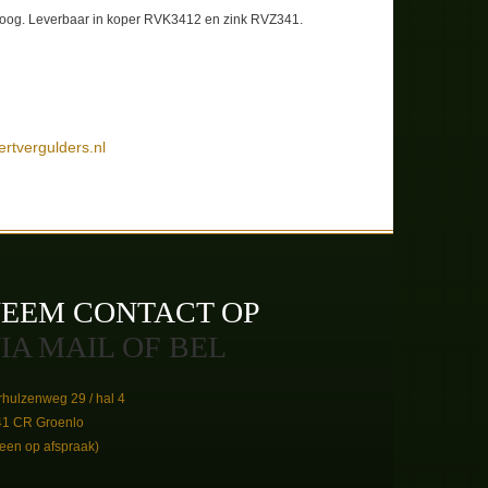
 hoog. Leverbaar in koper RVK3412 en zink RVZ341.
ertvergulders.nl
EEM CONTACT OP
IA MAIL OF BEL
hulzenweg 29 / hal 4
41 CR Groenlo
leen op afspraak)