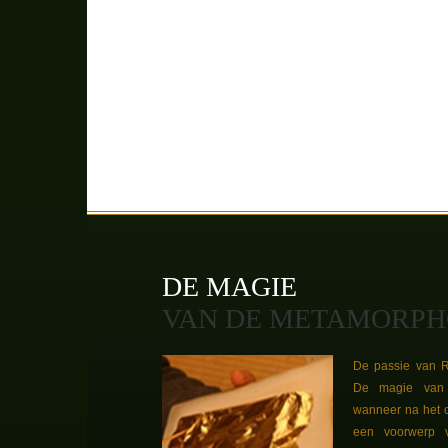
DE MAGIE
VAN DE METAMORPH
De passie van R
De magie van 
wanneer na het 
een voorwerp 