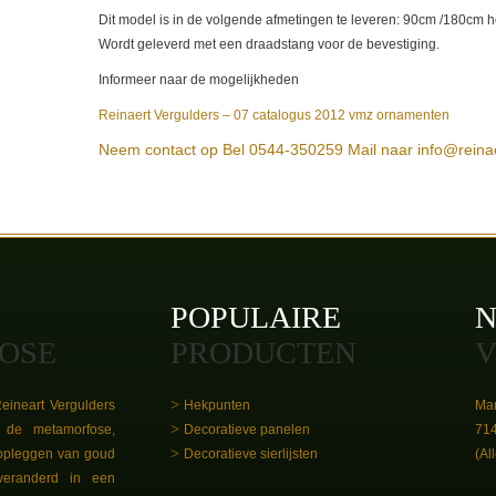
Dit model is in de volgende afmetingen te leveren: 90cm /180cm
Wordt geleverd met een draadstang voor de bevestiging.
Informeer naar de mogelijkheden
Reinaert Vergulders – 07 catalogus 2012 vmz ornamenten
Neem contact op
Bel 0544-350259
Mail naar info@reina
POPULAIRE
N
OSE
PRODUCTEN
V
eineart Vergulders
Hekpunten
Mar
de metamorfose,
Decoratieve panelen
71
opleggen van goud
Decoratieve sierlijsten
(Al
veranderd in een