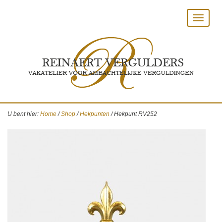
Toggle
navigat
U bent hier:
Home
/
Shop
/
Hekpunten
/
Hekpunt RV252