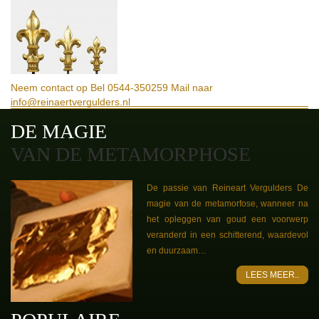
Neem contact op
Bel 0544-350259
Mail naar
info@reinaertvergulders.nl
DE MAGIE
VAN DE METAMORPHOSE
De passie van Reineart Vergulders De
magie van de metamorfose, wanneer na
het opleggen van goud een voorwerp
veranderd in een schitterend, waardevol
en duurzaam…
LEES MEER..