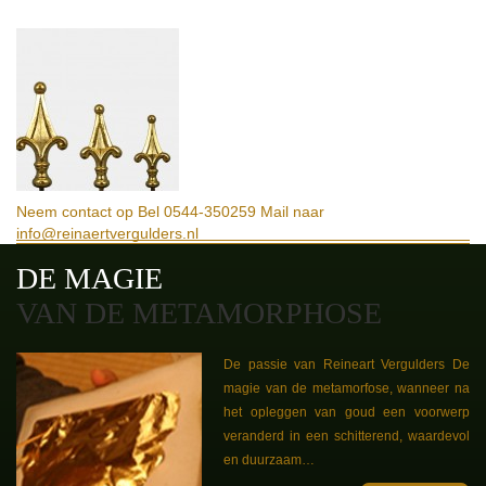
Neem contact op
Bel 0544-350259
Mail naar
info@reinaertvergulders.nl
DE MAGIE
VAN DE METAMORPHOSE
De passie van Reineart Vergulders De
magie van de metamorfose, wanneer na
het opleggen van goud een voorwerp
veranderd in een schitterend, waardevol
en duurzaam…