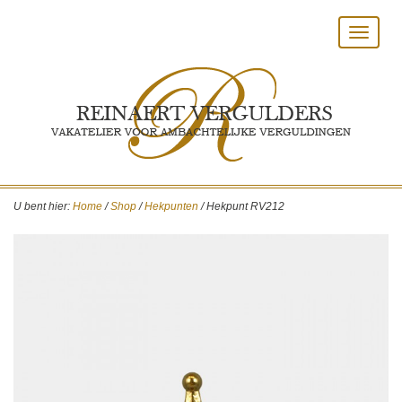
Toggle
navigat
U bent hier:
Home
/
Shop
/
Hekpunten
/
Hekpunt RV212