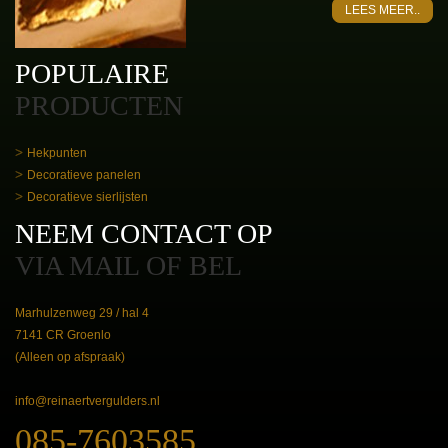
LEES MEER..
POPULAIRE
PRODUCTEN
Hekpunten
Decoratieve panelen
Decoratieve sierlijsten
NEEM CONTACT OP
VIA MAIL OF BEL
Marhulzenweg 29 / hal 4
7141 CR Groenlo
(Alleen op afspraak)
info@reinaertvergulders.nl
085-7603585