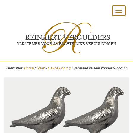
Toggle
navigat
U bent hier:
Home
/
Shop
/
Dakbekroning
/
Vergulde duiven koppel RV2-517